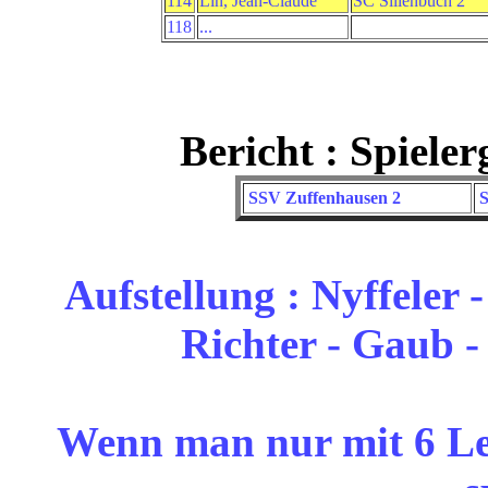
114
Lin, Jean-Claude
SC Sillenbuch 2
118
...
Bericht : Spiele
SSV Zuffenhausen 2
S
Aufstellung : Nyffeler -
Richter - Gaub -
Wenn man nur mit 6 Leu