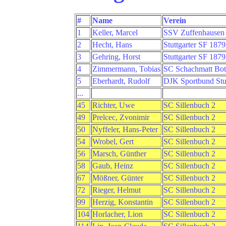
#
Name
Verein
1
Keller, Marcel
SSV Zuffenhausen
2
Hecht, Hans
Stuttgarter SF 1879
3
Gehring, Horst
Stuttgarter SF 1879
4
Zimmermann, Tobias
SC Schachmatt Bot
5
Eberhardt, Rudolf
DJK Sportbund Stut
...
45
Richter, Uwe
SC Sillenbuch 2
49
Prelcec, Zvonimir
SC Sillenbuch 2
50
Nyffeler, Hans-Peter
SC Sillenbuch 2
54
Wrobel, Gert
SC Sillenbuch 2
56
Marsch, Günther
SC Sillenbuch 2
58
Gaub, Heinz
SC Sillenbuch 2
67
Mößner, Günter
SC Sillenbuch 2
72
Rieger, Helmut
SC Sillenbuch 2
99
Herzig, Konstantin
SC Sillenbuch 2
104
Horlacher, Lion
SC Sillenbuch 2