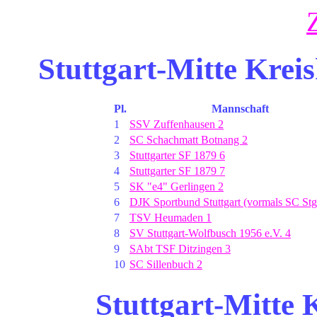
Stuttgart-Mitte Kreis
Pl.
Mannschaft
1
SSV Zuffenhausen 2
2
SC Schachmatt Botnang 2
3
Stuttgarter SF 1879 6
4
Stuttgarter SF 1879 7
5
SK "e4" Gerlingen 2
6
DJK Sportbund Stuttgart (vormals SC Stg
7
TSV Heumaden 1
8
SV Stuttgart-Wolfbusch 1956 e.V. 4
9
SAbt TSF Ditzingen 3
10
SC Sillenbuch 2
Stuttgart-Mitte 