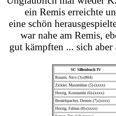
Unglaublich mal wieder K.
ein Remis erreichte un
eine schön herausgespielte
war nahe am Remis, ebe
gut kämpften ... sich abe
SC Sillenbuch IV
Rusam, Nico (3)-(804)
Zickler, Maximilian (5)-(xxxx)
Herzig, Konstantin (6)-(xxxx)
Beutelspacher, Dennis (7)-(xxxx)
Herzig, Fabian (8)-(xxxx)