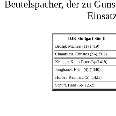
Beutelspacher, der zu Guns
Einsatz
DJK Stuttgart-Süd II
Brosig, Michael (1)-(1419)
Charatsidis, Christos (2)-(1502)
Krueger, Klaus Peter (3)-(1418)
Jungbauer, Erich (4)-(1340)
Horber, Reinhard (5)-(1421)
Schurr, Hans (6)-(1252)