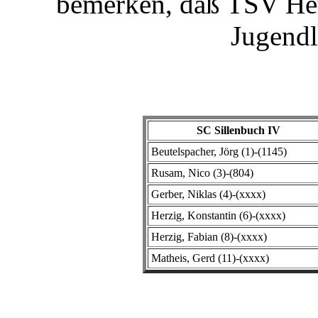
bemerken, daß TSV He
Jugendl
SC Sillenbuch IV
Beutelspacher, Jörg (1)-(1145)
Rusam, Nico (3)-(804)
Gerber, Niklas (4)-(xxxx)
Herzig, Konstantin (6)-(xxxx)
Herzig, Fabian (8)-(xxxx)
Matheis, Gerd (11)-(xxxx)