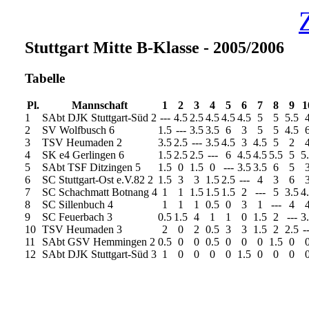
Stuttgart Mitte B-Klasse - 2005/2006
Tabelle
Pl.
Mannschaft
1
2
3
4
5
6
7
8
9
1
1
SAbt DJK Stuttgart-Süd 2
---
4.5
2.5
4.5
4.5
4.5
5
5
5.5
2
SV Wolfbusch 6
1.5
---
3.5
3.5
6
3
5
5
4.5
3
TSV Heumaden 2
3.5
2.5
---
3.5
4.5
3
4.5
5
2
4
SK e4 Gerlingen 6
1.5
2.5
2.5
---
6
4.5
4.5
5.5
5
5
5
SAbt TSF Ditzingen 5
1.5
0
1.5
0
---
3.5
3.5
6
5
6
SC Stuttgart-Ost e.V.82 2
1.5
3
3
1.5
2.5
---
4
3
6
7
SC Schachmatt Botnang 4
1
1
1.5
1.5
1.5
2
---
5
3.5
4
8
SC Sillenbuch 4
1
1
1
0.5
0
3
1
---
4
9
SC Feuerbach 3
0.5
1.5
4
1
1
0
1.5
2
---
3
10
TSV Heumaden 3
2
0
2
0.5
3
3
1.5
2
2.5
-
11
SAbt GSV Hemmingen 2
0.5
0
0
0.5
0
0
0
1.5
0
12
SAbt DJK Stuttgart-Süd 3
1
0
0
0
0
1.5
0
0
0